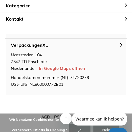
Kategorien
Kontakt
VerpackungenXL
Marssteden 104
7547 TD Enschede
Niederlande
In Google Maps öffnen
Handelskammernummer (NL): 74720279
USt-IdNr: NL860003772B01
AGB
RSS feed
Sitemap
Wir benutzen Cookies nur für interne Zwecke um den Webshop zu
verbessern. Ist das in Ordnung?
Ja
Nein