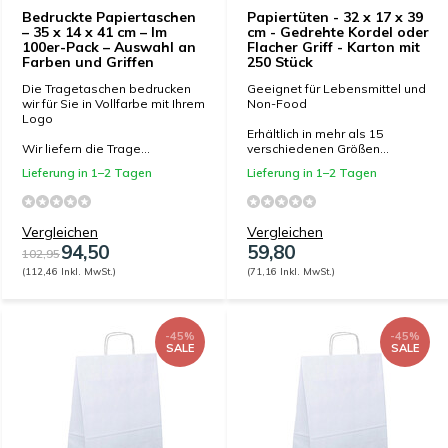
Bedruckte Papiertaschen
Papiertüten - 32 x 17 x 39
– 35 x 14 x 41 cm – Im
cm - Gedrehte Kordel oder
100er-Pack – Auswahl an
Flacher Griff - Karton mit
Farben und Griffen
250 Stück
Die Tragetaschen bedrucken
Geeignet für Lebensmittel und
wir für Sie in Vollfarbe mit Ihrem
Non-Food
Logo
Erhältlich in mehr als 15
Wir liefern die Trage...
verschiedenen Größen...
Lieferung in 1–2 Tagen
Lieferung in 1–2 Tagen
Vergleichen
Vergleichen
94,50
59,80
102,95
(112,46 Inkl. MwSt.)
(71,16 Inkl. MwSt.)
-45%
-45%
SALE
SALE