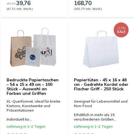
39,76
168,70
47,71
(47,31 Inkl. MwSt.)
(200,75 Inkl. MwSt.)
-17%
SALE
Bedruckte Papiertaschen
Papiertüten - 45 x 16 x 48
– 54 x 15 x 49 cm – 100
cm - Gedrehte Kordel oder
Stück – Auswahl an
Flacher Griff - 250 Stück
Farben und Griffen
XL-Querformat, ideal für breite
Geeignet für Lebensmittel und
Kartons, Kunstwerke und
Non-Food
Präsentationen
Erhältlich in mehr als 15
Individuell ko...
verschiedenen Größen...
Lieferung in 1–2 Tagen
Lieferung in 1–2 Tagen