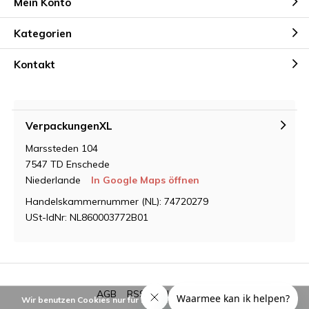
Mein Konto
Kategorien
Kontakt
VerpackungenXL
Marssteden 104
7547 TD Enschede
Niederlande
In Google Maps öffnen
Handelskammernummer (NL): 74720279
USt-IdNr: NL860003772B01
AGB
RSS feed
Sitemap
Wir benutzen Cookies nur für interne Zwecke um den Webshop zu