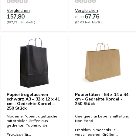
Vergleichen
Vergleichen
157,80
67,76
81,31
(187,78 Inkl. MwSt.)
(80,63 Inkl. MwSt.)
Papiertragetaschen
Papiertüten - 54 x 14 x 44
schwarz A3 – 32 x 12 x 41
cm - Gedrehte Kordel -
cm – Gedrehte Kordel –
250 Stück
250 Stück
Moderne Papiertragetasche
Geeignet für Lebensmittel und
mit stabilen Griffen aus
Non-Food
gedrehter Papierkordel
Erhältlich in mehr als 15
Praktisch für...
verschiedenen Größen...