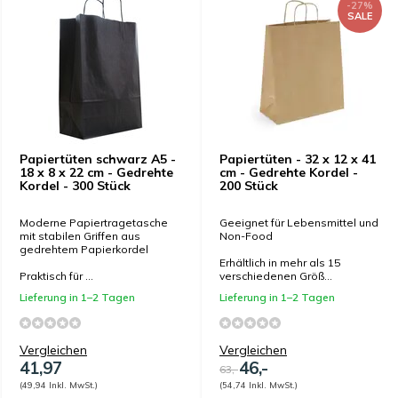
-27%
SALE
Papiertüten schwarz A5 -
Papiertüten - 32 x 12 x 41
18 x 8 x 22 cm - Gedrehte
cm - Gedrehte Kordel -
Kordel - 300 Stück
200 Stück
Moderne Papiertragetasche
Geeignet für Lebensmittel und
mit stabilen Griffen aus
Non-Food
gedrehtem Papierkordel
Erhältlich in mehr als 15
Praktisch für ...
verschiedenen Größ...
Lieferung in 1–2 Tagen
Lieferung in 1–2 Tagen
Vergleichen
Vergleichen
41,97
46,-
63,-
(49,94 Inkl. MwSt.)
(54,74 Inkl. MwSt.)