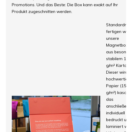
Promotions. Und das Beste: Die Box kann exakt auf Ihr
Produkt zugeschnitten werden.
Standardmä
fertigen wir
unsere
Magnetboxe
aus besonde
stabilem 120
g/m² Karton.
Dieser wird m
hochwertige
Papier (157
g/m²) kaschie
das
anschließend
individuell
bedruckt und
laminiert wird