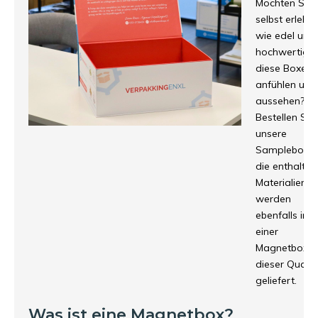
Möchten Sie
selbst erleben
wie edel und
hochwertig s
diese Boxen
anfühlen und
aussehen?
Bestellen Sie
unsere
Samplebox –
die enthalte
Materialien
werden
ebenfalls in
einer
Magnetbox m
dieser Qualit
geliefert.
Was ist eine Magnetbox?