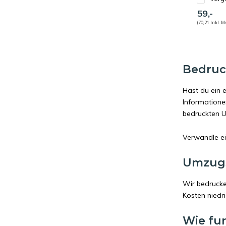
59,-
(70,21 Inkl. M
Bedruc
Hast du ein 
Informatione
bedruckten U
Verwandle ei
Umzugs
Wir bedrucken
Kosten niedr
Wie fun