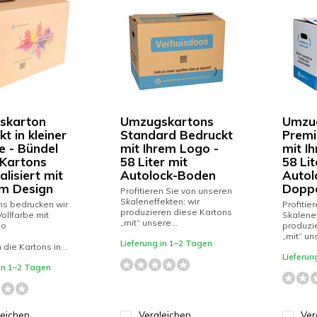
skarton
Umzugskartons
Umzu
t in kleiner
Standard Bedruckt
Premi
e - Bündel
mit Ihrem Logo -
mit I
 Kartons
58 Liter mit
58 Lit
lisiert mit
Autolock-Boden
Autol
m Design
Doppe
Profitieren Sie von unseren
Skaleneffekten; wir
ns bedrucken wir
Profitie
produzieren diese Kartons
 Vollfarbe mit
Skalenef
„mit“ unsere...
go
produzi
„mit“ uns
Lieferung in 1–2 Tagen
n die Kartons in...
Lieferun
 in 1–2 Tagen
leichen
Vergleichen
Ver