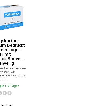
gskartons
um Bedruckt
hrem Logo -
er mit
ock-Boden -
lwellig
ren Sie von unseren
fekten; wir
eren diese Kartons
ere...
g in 1–2 Tagen
gleichen