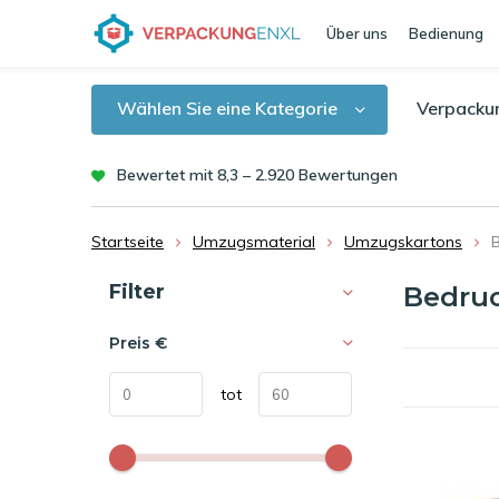
Über uns
Bedienung
Wählen Sie eine Kategorie
Verpacku
Bewertet mit 8,3 – 2.920 Bewertungen
Startseite
Umzugsmaterial
Umzugskartons
Sortieren nach:
Filter
Bedru
Preis
€
tot