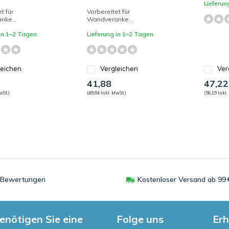
Lieferun
t für
Vorbereitet für
nke...
Wandveranke...
 in 1–2 Tagen
Lieferung in 1–2 Tagen
leichen
Vergleichen
Ver
41,88
47,22
wSt.)
(49,84 Inkl. MwSt.)
(56,19 Inkl.
0 Bewertungen
Kostenloser Versand ab 99 
enötigen Sie eine
Folge uns
Erh