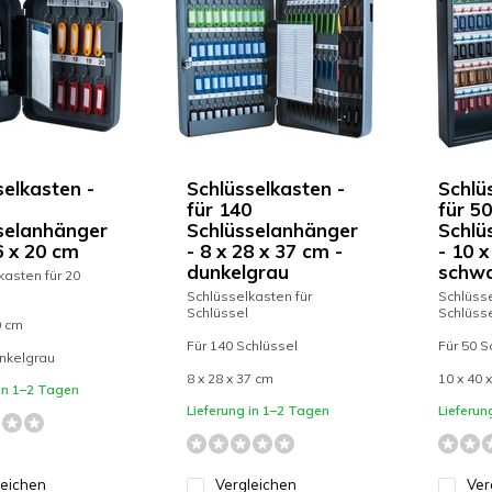
selkasten -
Schlüsselkasten -
Schlü
für 140
für 50
selanhänger
Schlüsselanhänger
Schlü
6 x 20 cm
- 8 x 28 x 37 cm -
- 10 x
dunkelgrau
schw
kasten für 20
Schlüsselkasten für
Schlüsse
Schlüssel
Schlüss
0 cm
Für 140 Schlüssel
Für 50 S
nkelgrau
8 x 28 x 37 cm
10 x 40 
 in 1–2 Tagen
Lieferung in 1–2 Tagen
Lieferun
leichen
Vergleichen
Ver