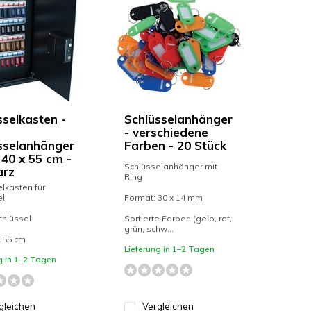
sselkasten -
Schlüsselanhänger
- verschiedene
sselanhänger
Farben - 20 Stück
 40 x 55 cm -
Schlüsselanhänger mit
arz
Ring
lkasten für
el
Format: 30 x 14 mm
chlüssel
Sortierte Farben (gelb, rot,
grün, schw...
x 55 cm
Lieferung in 1–2 Tagen
g in 1–2 Tagen
gleichen
Vergleichen