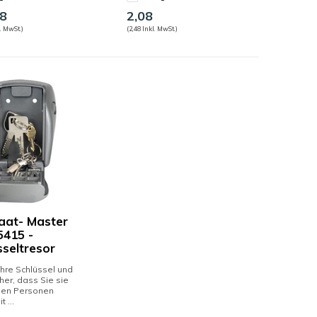
8
2,08
. MwSt.)
(2,48 Inkl. MwSt.)
aat- Master
5415 -
sseltresor
Ihre Schlüssel und
cher, dass Sie sie
 den Personen
t ...