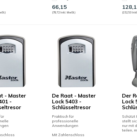
66,15
128,1
wSt.)
(78,72 Inkl. MwSt.)
(152,53 Inkl
t - Master
De Raat - Master
Der R
401 -
Lock 5403 -
Lock 
seltresor
Schlüsseltresor
Schlü
für
Praktisch für
Schützt 
nelle
professionelle
stellt si
ngen
Anwendungen
nur mit
teilen, mi
nschloss
Mit Zahlenschloss