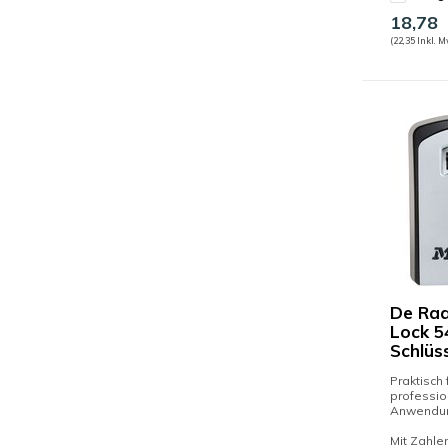
18,78
(22,35 Inkl. M
De Raa
Lock 5
Schlüs
Praktisch 
professio
Anwendu
Mit Zahle