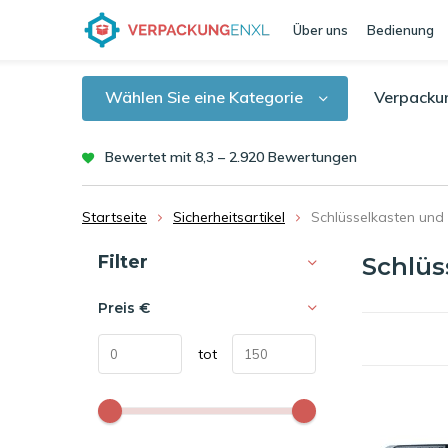
Über uns
Bedienung
Wählen Sie eine Kategorie
Verpacku
Bewertet mit 8,3 – 2.920 Bewertungen
Startseite
Sicherheitsartikel
Schlüsselkasten und
Sortieren nach:
Filter
Schlüs
Preis
€
tot