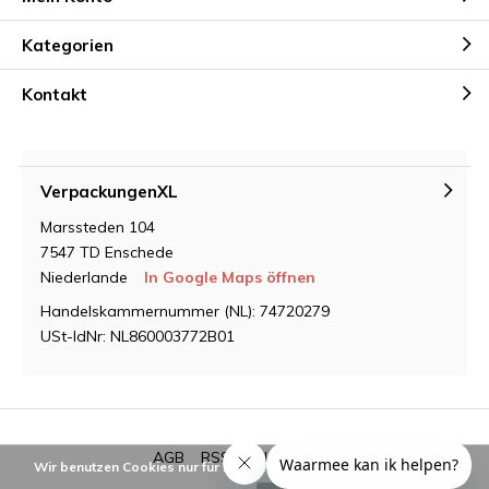
Kategorien
Kontakt
VerpackungenXL
Marssteden 104
7547 TD Enschede
Niederlande
In Google Maps öffnen
Handelskammernummer (NL): 74720279
USt-IdNr: NL860003772B01
AGB
RSS feed
Sitemap
Wir benutzen Cookies nur für interne Zwecke um den Webshop zu