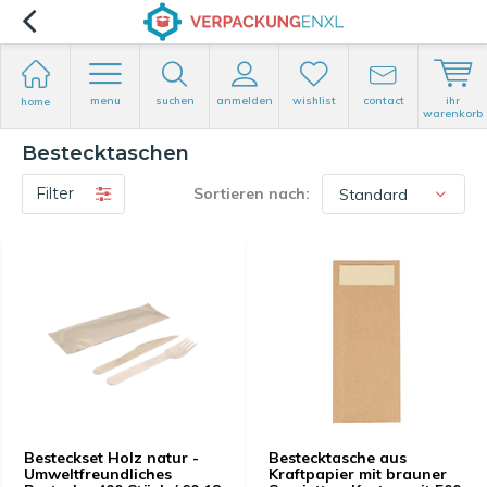
menu
suchen
anmelden
wishlist
contact
ihr
home
warenkorb
Bestecktaschen
Filter
Sortieren nach:
Besteckset Holz natur -
Bestecktasche aus
Umweltfreundliches
Kraftpapier mit brauner