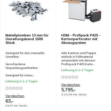
Metallplomben 13 mm für
HSM - Profipack P425 -
Umreifungsband 1000
Kartonperforator mit
Stück
Absaugsystem
Geeignet für das manuelle
Alte Kartons und Pappe
Umreifen
einfach in Füllmaterial
umwandeln mit diesem
Verschiedene
Proficpack P425 Karto...
Verpackungseinheiten
Lieferung in 1–2 Tagen
Geeignet für manu...
Lieferung in 1–2 Tagen
Vergleichen
5.795,-
(7.011,95 Inkl. MwSt.)
Vergleichen
63,-
(74,97 Inkl. MwSt.)