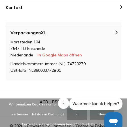
Kontakt
VerpackungenXL
Marssteden 104
7547 TD Enschede
Niederlande
In Google Maps öffnen
Handelskammernummer (NL): 74720279
USt-IdNr: NL860003772B01
AGB
RSS feed
Sitemap
Wir benutzen Cookies nur für interne Zwecke um den Webshop zu
verbessern. Ist das in Ordnung?
Ja
Nein
Für weitere Informationen beachten Sie bitte unsere
© 2026 - Powered by
Lightspeed
- Theme by
DMWS.nl