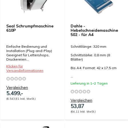
Seal Schrumpfmaschine
Dahle -
610P
Hebelschneidemaschine
502 - für A4
Einfache Bedienung und
Schnittlänge: 320 mm
Installation (Plug-and-Play)
Geeignet für Lettershops,
Schnittstärke: 0,8 mm (8
Druckereien...
Blätter)
Klicken für
Bis A4. Format: 42 x 17,5 cm
Versandinformationen
...
Lieferung in 1–2 Tagen
Vergleichen
5.499,-
(6.543,81 Inkl. MwSt.)
Vergleichen
53,87
(64,11 Inkl. MwSt.)