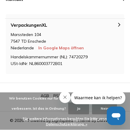
VerpackungenXL
Marssteden 104
7547 TD Enschede
Niederlande
In Google Maps öffnen
Handelskammernummer (NL): 74720279
USt-IdNr: NL860003772B01
AGB
RSS feed
Sitemap
Wir benutzen Cookies nur für interne Zwecke um den Webshop zu
verbessern. Ist das in Ordnung?
Ja
Nein
Für weitere Informationen beachten Sie bitte unsere
© 2026 - Powered by
Lightspeed
- Theme by
DMWS.nl
Datenschutzerklärung. »