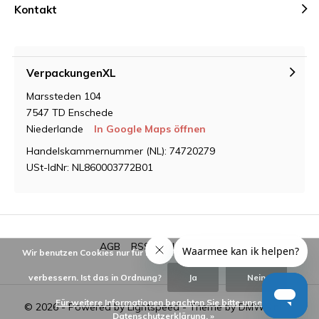
Kontakt
VerpackungenXL
Marssteden 104
7547 TD Enschede
Niederlande
In Google Maps öffnen
Handelskammernummer (NL): 74720279
USt-IdNr: NL860003772B01
AGB
RSS feed
Sitemap
Wir benutzen Cookies nur für interne Zwecke um den Webshop zu
verbessern. Ist das in Ordnung?
Ja
Nein
Für weitere Informationen beachten Sie bitte unsere
© 2026 - Powered by
Lightspeed
- Theme by
DMWS.nl
Datenschutzerklärung. »