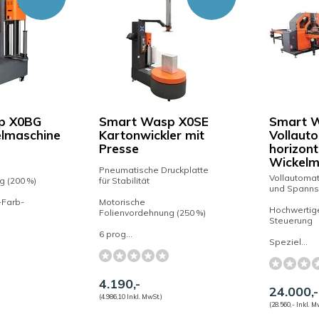
p X0BG
Smart Wasp X0SE
Smart 
elmaschine
Kartonwickler mit
Vollaut
Presse
horizont
Wickelm
Pneumatische Druckplatte
Vollautomat
g (200 %)
für Stabilität
und Spann
l-Farb-
Motorische
Hochwertig
Folienvordehnung (250 %)
Steuerung
6 prog...
Speziel...
4.190,-
24.000,-
(4.986,10 Inkl. MwSt.)
(28.560,- Inkl. M