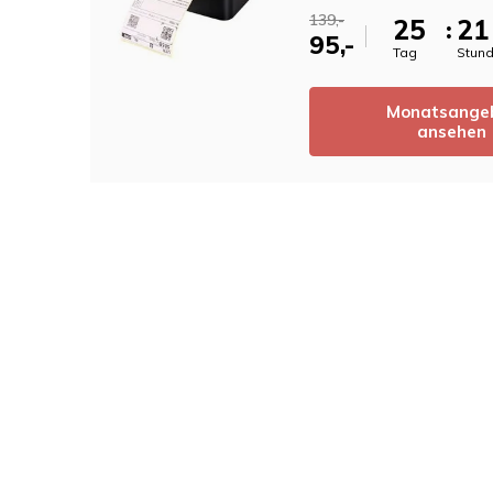
139,-
2
5
2
1
:
95,-
Tag
Stun
Monatsange
ansehen