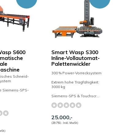
Wasp S600
Smart Wasp S300
omatische
Inline-Vollautomat-
ale
Palettenwickler
aschine
300 % Power-Vorrecksystem
isches Schneid-
system
Extrem hohe Tragfähigkeit:
3000 kg
e Siemens-SPS-
Siemens-SPS & Touchscr...
25.000,-
(29.750,- Inkl. MwSt.)
wSt.)