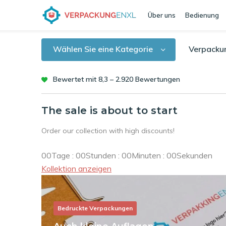
Über uns
Bedienung
Wählen Sie eine Kategorie
Verpacku
Bewertet mit 8,3 – 2.920 Bewertungen
The sale is about to start
Order our collection with high discounts!
0
0
Tage
:
0
0
Stunden
:
0
0
Minuten
:
0
0
Sekunden
Kollektion anzeigen
Bedruckte Verpackungen