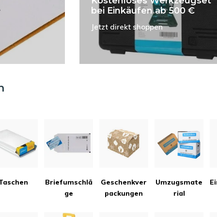
Kostenloses Werkzeugset
bei Einkäufen ab 500 €
Jetzt direkt shoppen
n
Taschen
Briefumschlä
Geschenkver
Umzugsmate
E
ge
packungen
rial