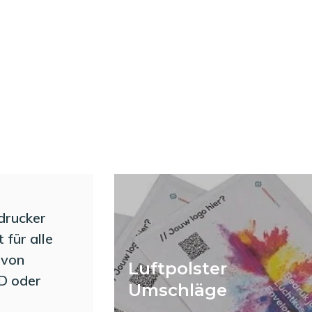
drucker
 für alle
 von
Luftpolster
D oder
Umschläge