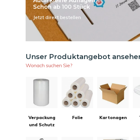
Auch kleine Auflagen
Schon ab 100 Stück
Jetzt direkt bestellen
Unser Produktangebot ansehe
Wonach suchen Sie?
Verpackung
Folie
Kartonagen
und Schutz