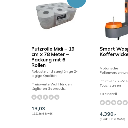
Putzrolle Midi – 19
Smart Was
cm x 78 Meter –
Kofferwick
Packung mit 6
Rollen
Motorische
Robuste und saugfähige 2-
Folienvordehnun
lagige Qualität
Intuitiver 7,2-Zol
Preiswerte Wahl für den
Touchscreen
täglichen Gebrauch...
10 einstell...
13,03
4.390,-
(15,51 Inkl. MwSt.)
(5.224,10 Inkl. MwSt.)