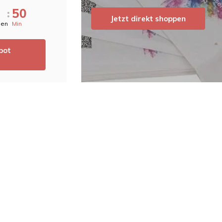
5
0
:
Jetzt direkt shoppen
den
Min
bot