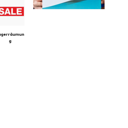
agerräumun
g