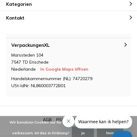
Kategorien
Kontakt
VerpackungenXL
Marssteden 104
7547 TD Enschede
Niederlande
In Google Maps öffnen
Handelskammernummer (NL): 74720279
USt-IdNr: NL860003772B01
AGB
RSS feed
Sitemap
Wir benutzen Cookies nur für interne Zwecke um den Webshop zu
verbessern. Ist das in Ordnung?
Ja
Nein