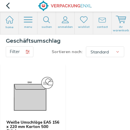
menu
suchen
anmelden
wishlist
contact
ihr
home
warenkorb
Geschäftsumschlag
Filter
Sortieren nach:
Weiße Umschläge EA5 156
x 220 mm Karton 500