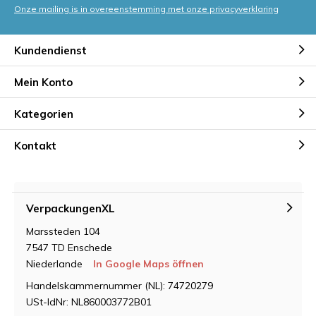
Onze mailing is in overeenstemming met onze privacyverklaring
Kundendienst
Mein Konto
Kategorien
Kontakt
VerpackungenXL
Marssteden 104
7547 TD Enschede
Niederlande
In Google Maps öffnen
Handelskammernummer (NL): 74720279
USt-IdNr: NL860003772B01