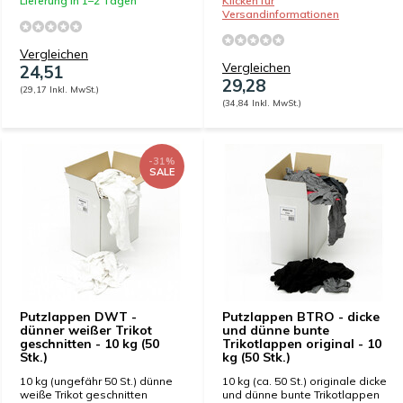
Lieferung in 1–2 Tagen
Klicken für
Versandinformationen
Vergleichen
Vergleichen
24,51
29,28
(29,17 Inkl. MwSt.)
(34,84 Inkl. MwSt.)
-31%
SALE
Putzlappen DWT -
Putzlappen BTRO - dicke
dünner weißer Trikot
und dünne bunte
geschnitten - 10 kg (50
Trikotlappen original - 10
Stk.)
kg (50 Stk.)
10 kg (ungefähr 50 St.) dünne
10 kg (ca. 50 St.) originale dicke
weiße Trikot geschnitten
und dünne bunte Trikotlappen