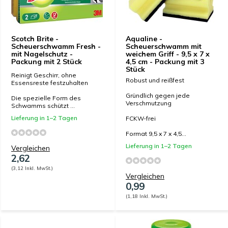
Scotch Brite -
Aqualine -
Scheuerschwamm Fresh -
Scheuerschwamm mit
mit Nagelschutz -
weichem Griff - 9,5 x 7 x
Packung mit 2 Stück
4,5 cm - Packung mit 3
Stück
Reinigt Geschirr, ohne
Robust und reißfest
Essensreste festzuhalten
Gründlich gegen jede
Die spezielle Form des
Verschmutzung
Schwamms schützt ...
Lieferung in 1–2 Tagen
FCKW-frei
Format 9,5 x 7 x 4,5...
Lieferung in 1–2 Tagen
Vergleichen
2,62
(3,12 Inkl. MwSt.)
Vergleichen
0,99
(1,18 Inkl. MwSt.)