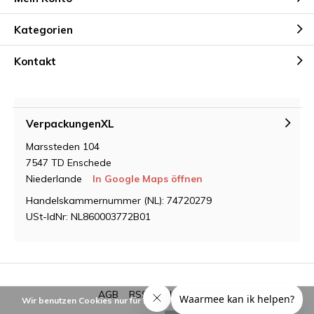
Kategorien
Kontakt
VerpackungenXL
Marssteden 104
7547 TD Enschede
Niederlande
In Google Maps öffnen
Handelskammernummer (NL): 74720279
USt-IdNr: NL860003772B01
AGB
RSS feed
Sitemap
Wir benutzen Cookies nur für interne Zwecke um den Webshop zu