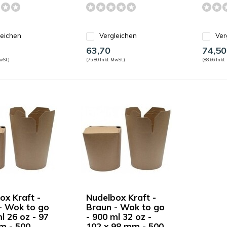
leichen
Vergleichen
Ver
63,70
74,50
wSt.)
(75,80 Inkl. MwSt.)
(88,66 Inkl.
ox Kraft -
Nudelbox Kraft -
- Wok to go
Braun - Wok to go
l 26 oz - 97
- 900 ml 32 oz -
m - 500
102 x 98 mm - 500