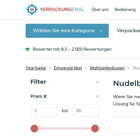
Über uns
Bedienung
Wählen Sie eine Kategorie
Verpacku
Bewertet mit 8,3 – 2.920 Bewertungen
Startseite
Einwegartikel
Mahlzeitenboxen
Nu
Sortieren nach:
Filter
Nudel
Preis
€
Wenn Sie nac
Lösung für Si
tot