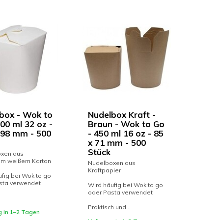
box - Wok to
Nudelbox Kraft -
00 ml 32 oz -
Braun - Wok to Go
 98 mm - 500
- 450 ml 16 oz - 85
x 71 mm - 500
Stück
xen aus
m weißem Karton
Nudelboxen aus
Kraftpapier
fig bei Wok to go
sta verwendet
Wird häufig bei Wok to go
oder Pasta verwendet
Praktisch und...
g in 1–2 Tagen