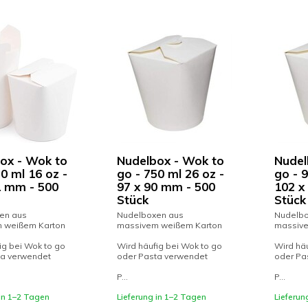
ox - Wok to
Nudelbox - Wok to
Nudel
0 ml 16 oz -
go - 750 ml 26 oz -
go - 9
1 mm - 500
97 x 90 mm - 500
102 x
Stück
Stück
en aus
Nudelboxen aus
Nudelbo
 weißem Karton
massivem weißem Karton
massive
ig bei Wok to go
Wird häufig bei Wok to go
Wird häu
ta verwendet
oder Pasta verwendet
oder Pa
P...
P...
 in 1–2 Tagen
Lieferung in 1–2 Tagen
Lieferun