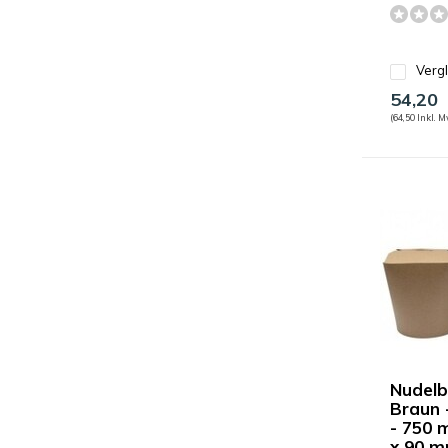
Verg
54,20
(64,50 Inkl. M
Nudelb
Braun 
- 750 m
x 90 m