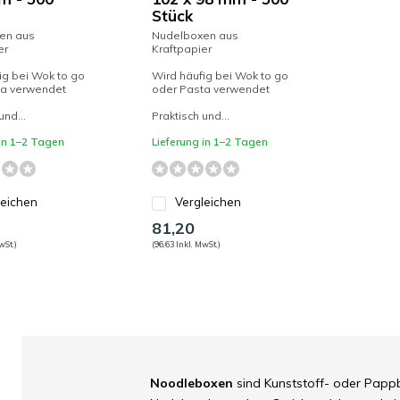
Stück
en aus
Nudelboxen aus
er
Kraftpapier
ig bei Wok to go
Wird häufig bei Wok to go
ta verwendet
oder Pasta verwendet
und...
Praktisch und...
 in 1–2 Tagen
Lieferung in 1–2 Tagen
leichen
Vergleichen
81,20
wSt.)
(96,63 Inkl. MwSt.)
Noodleboxen
sind Kunststoff- oder Pappb