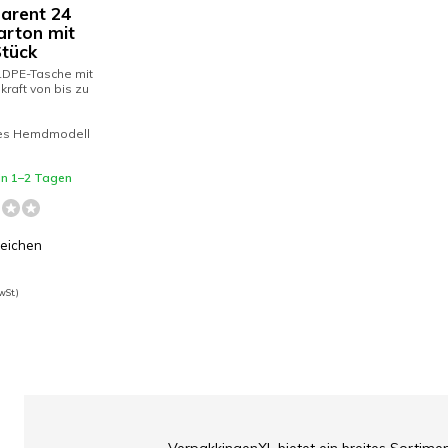
arent 24
arton mit
Stück
LDPE-Tasche mit
kraft von bis zu
hes Hemdmodell
 in 1–2 Tagen
leichen
wSt.)