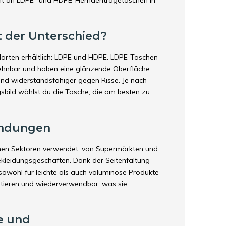
ment an LDPE- und HDPE-Hemdentragetaschen in
 der Unterschied?
arten erhältlich: LDPE und HDPE. LDPE-Taschen
 dehnbar und haben eine glänzende Oberfläche.
sind widerstandsfähiger gegen Risse. Je nach
bild wählst du die Tasche, die am besten zu
endungen
nen Sektoren verwendet, von Supermärkten und
ekleidungsgeschäften. Dank der Seitenfaltung
 sowohl für leichte als auch voluminöse Produkte
ortieren und wiederverwendbar, was sie
e und