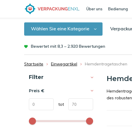
Über uns
Bedienung
Wählen Sie eine Kategorie
Verpacku
Bewertet mit 8,3 – 2.920 Bewertungen
Startseite
Einwegartikel
Hemdentragetaschen
Sortieren nach:
Filter
Hemde
Preis
€
Hemdentraget
des robusten
tot