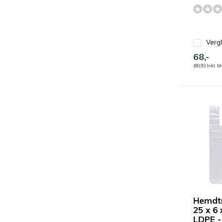
Verg
68,-
(80,92 Inkl. M
Hemdt
25 x 6
LDPE -