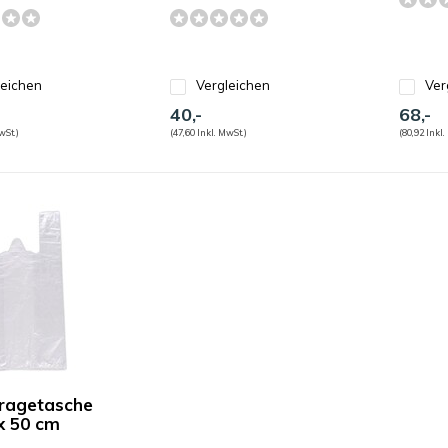
leichen
Vergleichen
Ver
40,-
68,-
wSt.)
(47,60 Inkl. MwSt.)
(80,92 Inkl.
ragetasche
 x 50 cm