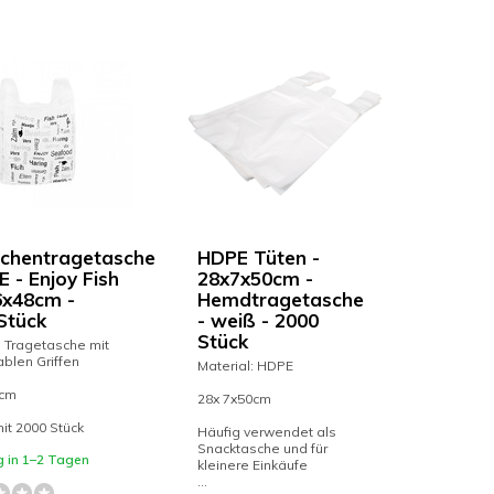
chentragetasche
HDPE Tüten -
E - Enjoy Fish
28x7x50cm -
6x48cm -
Hemdtragetasche
Stück
- weiß - 2000
Stück
 Tragetasche mit
blen Griffen
Material: HDPE
8cm
28x 7x50cm
it 2000 Stück
Häufig verwendet als
Snacktasche und für
g in 1–2 Tagen
kleinere Einkäufe
...