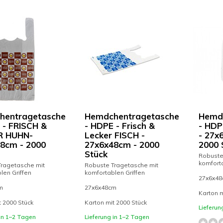
hentragetasche
Hemdchentragetasche
Hemd
 - FRISCH &
- HDPE - Frisch &
- HDP
R HUHN-
Lecker FISCH -
- 27x
8cm - 2000
27x6x48cm - 2000
2000 
Stück
Robuste
komforta
ragetasche mit
Robuste Tragetasche mit
len Griffen
komfortablen Griffen
27x6x4
m
27x6x48cm
Karton m
t 2000 Stück
Karton mit 2000 Stück
Lieferun
 in 1–2 Tagen
Lieferung in 1–2 Tagen