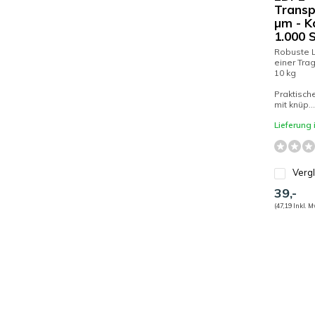
Transp
µm - K
1.000 
Robuste 
einer Trag
10 kg
Praktisc
mit knüp...
Lieferung
Verg
39,-
(47,19 Inkl. M