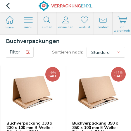
menu
suchen
anmelden
wishlist
contact
ihr
home
warenkorb
Buchverpackungen
Filter
Sortieren nach:
-9%
-47%
SALE
SALE
Buchverpackung 330 x
Buchverpackung 350 x
230 x 100 mm B-Welle -
350 x 100 mm E-Welle -