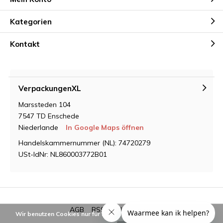
Kategorien
Kontakt
VerpackungenXL
Marssteden 104
7547 TD Enschede
Niederlande
In Google Maps öffnen
Handelskammernummer (NL): 74720279
USt-IdNr: NL860003772B01
AGB
RSS feed
Sitemap
Wir benutzen Cookies nur für interne Zwecke um den Webshop zu