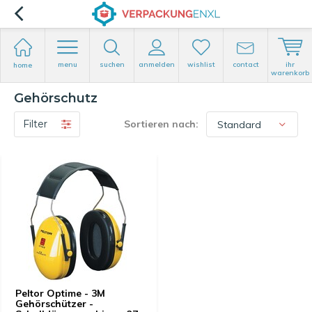
menu
suchen
anmelden
wishlist
contact
ihr
home
warenkorb
Gehörschutz
Filter
Sortieren nach:
Peltor Optime - 3M
Gehörschützer -