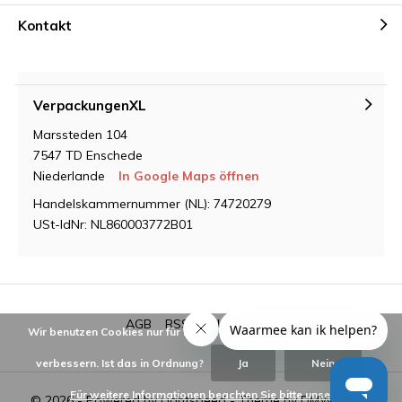
Kontakt
VerpackungenXL
Marssteden 104
7547 TD Enschede
Niederlande
In Google Maps öffnen
Handelskammernummer (NL): 74720279
USt-IdNr: NL860003772B01
AGB
RSS feed
Sitemap
Wir benutzen Cookies nur für interne Zwecke um den Webshop zu
verbessern. Ist das in Ordnung?
Ja
Nein
Für weitere Informationen beachten Sie bitte unsere
© 2026 - Powered by
Lightspeed
- Theme by
DMWS.nl