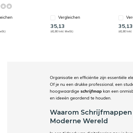
leichen
Vergleichen
Ver
35,13
35,13
wSt.)
(41,80 Inkl. MwSt.)
(41,80 Inkl.
Organisatie en efficiëntie zijn essentiële 
Of je nu een drukke professional, een stud
hoogwaardige
schrijfmap
kan een onmisba
en ideeën geordend te houden.
Waarom Schrijfmappen O
Moderne Wereld