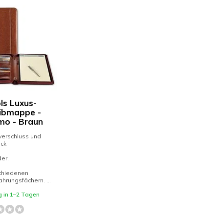
ls Luxus-
ibmappe -
mo - Braun
verschluss und
ock
er.
schiedenen
rungsfächern. ...
g in 1–2 Tagen