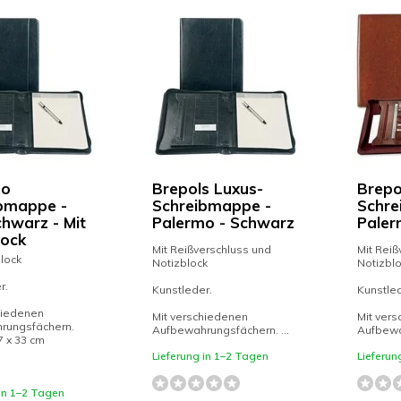
mo
Brepols Luxus-
Brepo
bmappe -
Schreibmappe -
Schre
chwarz - Mit
Palermo - Schwarz
Paler
lock
Mit Reißverschluss und
Mit Reiß
block
Notizblock
Notizbl
r.
Kunstleder.
Kunstled
hiedenen
Mit verschiedenen
Mit ver
rungsfächern.
Aufbewahrungsfächern. ...
Aufbewah
7 x 33 cm
Lieferung in 1–2 Tagen
Lieferun
 in 1–2 Tagen