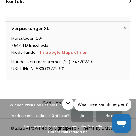
Kontakt
VerpackungenXL
Marssteden 104
7547 TD Enschede
Niederlande
In Google Maps öffnen
Handelskammernummer (NL): 74720279
USt-IdNr: NL860003772B01
AGB
RSS feed
Sitemap
Wir benutzen Cookies nur für interne Zwecke um den Webshop zu
verbessern. Ist das in Ordnung?
Ja
Nein
Für weitere Informationen beachten Sie bitte unsere
© 2026 - Powered by
Lightspeed
- Theme by
DMWS.nl
Datenschutzerklärung. »