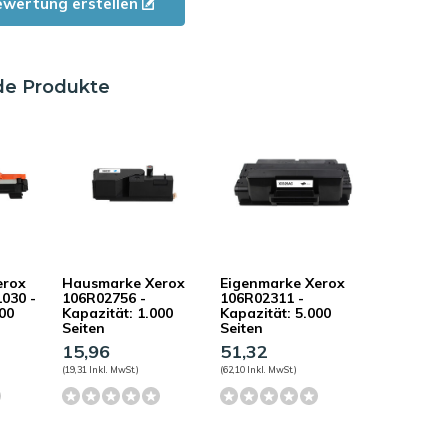
ewertung erstellen
de Produkte
erox
Hausmarke Xerox
Eigenmarke Xerox
030 -
106R02756 -
106R02311 -
000
Kapazität: 1.000
Kapazität: 5.000
Seiten
Seiten
15,96
51,32
(19,31 Inkl. MwSt.)
(62,10 Inkl. MwSt.)