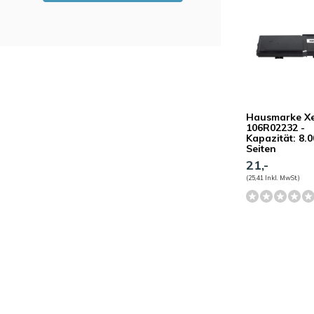
Hausmarke X
106R02232 -
Kapazität: 8.
Seiten
21,-
(25,41 Inkl. MwSt.)