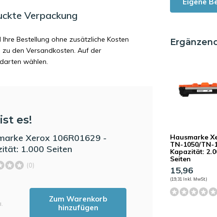
Eigene B
uckte Verpackung
d Ihre Bestellung ohne zusätzliche Kosten
Ergänzen
ag zu den Versandkosten. Auf der
ndarten wählen.
ist es!
marke Xerox 106R01629 -
Hausmarke X
TN-1050/TN-1
ität: 1.000 Seiten
Kapazität: 2.
Seiten
(0)
15,96
(19,31 Inkl. MwSt.)
Zum Warenkorb
l.
hinzufügen