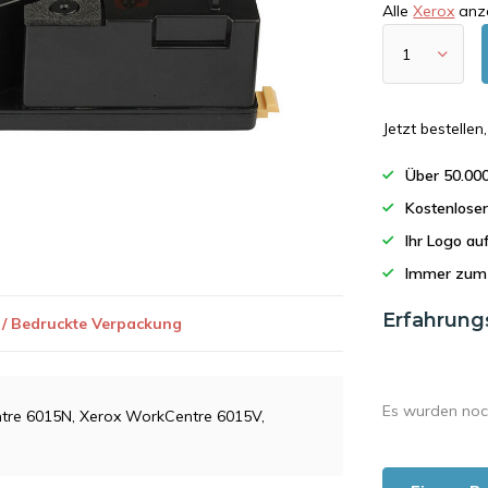
Alle
Xerox
anz
Jetzt bestelle
Über 50.00
Kostenlose
Ihr Logo a
Immer zum 
Erfahrung
 / Bedruckte Verpackung
Es wurden noc
ntre 6015N, Xerox WorkCentre 6015V,