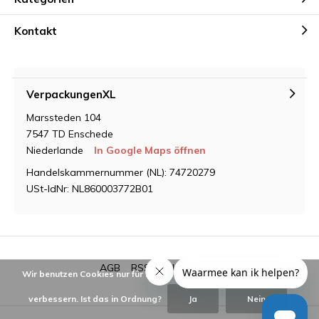
Kontakt
VerpackungenXL
Marssteden 104
7547 TD Enschede
Niederlande
In Google Maps öffnen
Handelskammernummer (NL): 74720279
USt-IdNr: NL860003772B01
AGB
RSS feed
Sitemap
Wir benutzen Cookies nur für interne Zwecke um den Webshop zu
verbessern. Ist das in Ordnung?
Ja
Nein