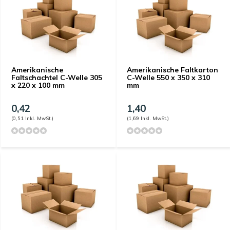
Amerikanische
Amerikanische Faltkarton
Faltschachtel C-Welle 305
C-Welle 550 x 350 x 310
x 220 x 100 mm
mm
0,42
1,40
(0,51 Inkl. MwSt.)
(1,69 Inkl. MwSt.)