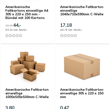
Amerikanische
Amerikanische Faltkarton
Faltkartons einwellige A4
einwellige
305 x 220 x 250 mm -
1040x710x590mm C-Welle
Bündel mit 100 Kartons
44,-
17,18
49,95
(53,24 Inkl. MwSt.)
(20,79 Inkl. MwSt.)
Amerikanische Faltkarton
Amerikanische Faltkarton
einwellige
einwellige 305 x 220 x 150
1000x500x500mm C-Welle
mm
3,80
0,47