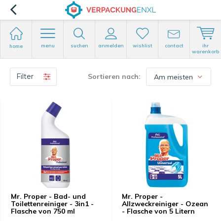
menu
suchen
anmelden
wishlist
contact
ihr
home
warenkorb
Filter
Sortieren nach:
Mr. Proper - Bad- und
Mr. Proper -
Toilettenreiniger - 3in1 -
Allzweckreiniger - Ozean
Flasche von 750 ml
- Flasche von 5 Litern