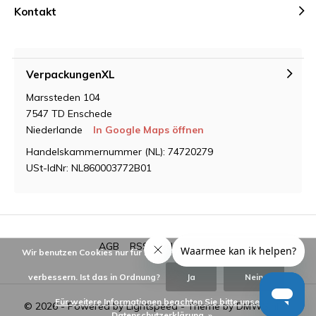
Kontakt
VerpackungenXL
Marssteden 104
7547 TD Enschede
Niederlande
In Google Maps öffnen
Handelskammernummer (NL): 74720279
USt-IdNr: NL860003772B01
AGB
RSS feed
Sitemap
Wir benutzen Cookies nur für interne Zwecke um den Webshop zu
verbessern. Ist das in Ordnung?
Ja
Nein
Für weitere Informationen beachten Sie bitte unsere
© 2026 - Powered by
Lightspeed
- Theme by
DMWS.nl
Datenschutzerklärung. »