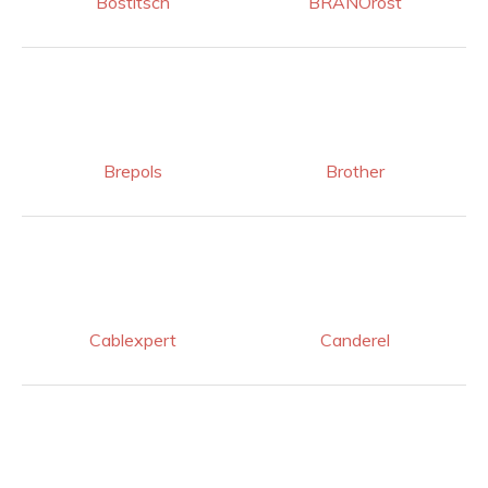
Bostitsch
BRANOrost
Brepols
Brother
Cablexpert
Canderel