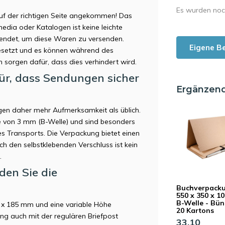
Es wurden noc
uf der richtigen Seite angekommen! Das
edia oder Katalogen ist keine leichte
endet, um diese Waren zu versenden.
Eigene B
gesetzt und es können während des
sorgen dafür, dass dies verhindert wird.
r, dass Sendungen sicher
Ergänzen
gen daher mehr Aufmerksamkeit als üblich.
 von 3 mm (B-Welle) und sind besonders
 Transports. Die Verpackung bietet einen
ch den selbstklebenden Verschluss ist kein
.
en Sie die
Buchverpack
550 x 350 x 1
B-Welle - Bün
x 185 mm und eine variable Höhe
20 Kartons
g auch mit der regulären Briefpost
33,10