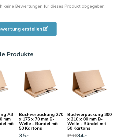
h keine Bewertungen für dieses Produkt abgegeben.
ewertung erstellen
de Produkte
ung A3
Buchverpackung 270
Buchverpackung 300
00 mm
x 175 x 70 mm B-
x 210 x 80 mm B-
del mit
Welle - Bündel mit
Welle - Bündel mit
50 Kartons
50 Kartons
35,-
34,-
37,50