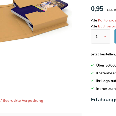
0,95
(1,15 I
Alle
Kartonag
Alle
Buchverp
Jetzt bestelle
Über 50.00
Kostenlose
Ihr Logo a
Immer zum 
Erfahrung
 / Bedruckte Verpackung