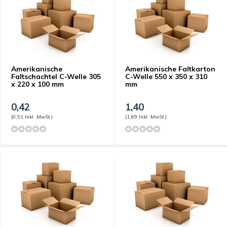
Amerikanische
Amerikanische Faltkarton
Faltschachtel C-Welle 305
C-Welle 550 x 350 x 310
x 220 x 100 mm
mm
0,42
1,40
(0,51 Inkl. MwSt.)
(1,69 Inkl. MwSt.)