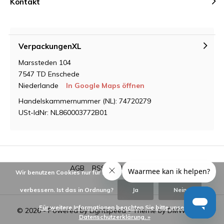
Kontakt
VerpackungenXL
Marssteden 104
7547 TD Enschede
Niederlande
In Google Maps öffnen
Handelskammernummer (NL): 74720279
USt-IdNr: NL860003772B01
AGB
RSS feed
Sitemap
Wir benutzen Cookies nur für interne Zwecke um den Webshop zu
verbessern. Ist das in Ordnung?
Ja
Nein
Für weitere Informationen beachten Sie bitte unsere
© 2026 - Powered by
Lightspeed
- Theme by
DMWS.nl
Datenschutzerklärung. »