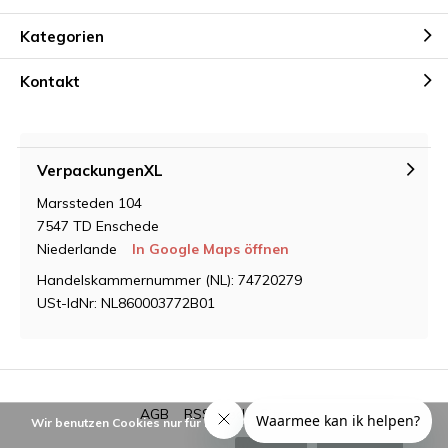
Kategorien
Kontakt
VerpackungenXL
Marssteden 104
7547 TD Enschede
Niederlande
In Google Maps öffnen
Handelskammernummer (NL): 74720279
USt-IdNr: NL860003772B01
AGB
RSS feed
Sitemap
Wir benutzen Cookies nur für interne Zwecke um den Webshop zu