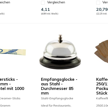
leichen
Vergleichen
Ver
4,11
20,79
wSt.)
(4,89 Inkl. MwSt.)
(22,25 Inkl.
rsticks -
Empfangsglocke -
Kaffee
amm -
aus Stahl -
250/1
tel mit 1000
Durchmesser 85
Packu
mm
Stück
Creamer-Sticks
Stahl-Empfangsglocke
Kaffeefil
,5 Gramm
Ideal für Restaurants,
250/11