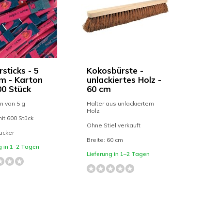
sticks - 5
Kokosbürste -
 - Karton
unlackiertes Holz -
00 Stück
60 cm
n von 5 g
Halter aus unlackiertem
Holz
it 600 Stück
Ohne Stiel verkauft
zucker
Breite: 60 cm
g in 1–2 Tagen
Lieferung in 1–2 Tagen