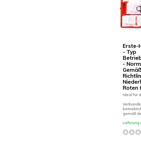
Erste-
- Typ
Betrie
- Norm
Gemäß
Richtli
Nieder
Roten 
Ideal für 
Verbandka
betrieblic
gemäß den
Lieferung