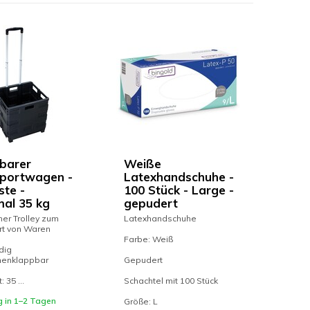
barer
Weiße
portwagen -
Latexhandschuhe -
ste -
100 Stück - Large -
al 35 kg
gepudert
her Trolley zum
Latexhandschuhe
rt von Waren
Farbe: Weiß
dig
enklappbar
Gepudert
 35 ...
Schachtel mit 100 Stück
g in 1–2 Tagen
Größe: L