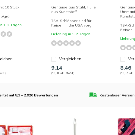
it 10 Stück
Gehäuse aus Stahl, Hülle
Gehäuse
aus Kunststoff
Ummant
lb/grün
Kunststo
TSA-Schlösser sind für
 in 1–2 Tagen
Reisen in die USA vorg...
TSA-Schl
Reisen i
Lieferung in 1–2 Tagen
Lieferun
leichen
Vergleichen
Ver
9,14
8,46
wSt.)
(10,88 Inkl. MwSt.)
(10,07 Inkl.
rtet mit 8,3 – 2.920 Bewertungen
Kostenloser Versan