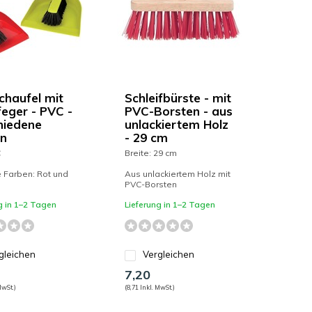
chaufel mit
Schleifbürste - mit
eger - PVC -
PVC-Borsten - aus
hiedene
unlackiertem Holz
n
- 29 cm
C
Breite: 29 cm
e Farben: Rot und
Aus unlackiertem Holz mit
PVC-Borsten
g in 1–2 Tagen
Lieferung in 1–2 Tagen
gleichen
Vergleichen
7,20
MwSt.)
(8,71 Inkl. MwSt.)