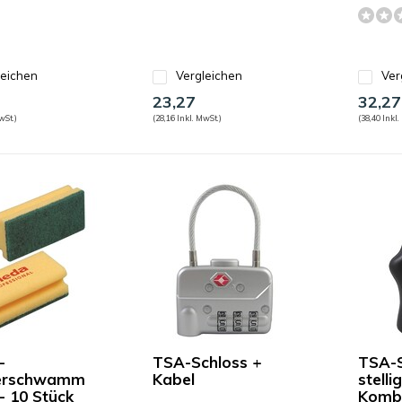
leichen
Vergleichen
Ver
23,27
32,27
wSt.)
(28,16 Inkl. MwSt.)
(38,40 Inkl.
-
TSA-Schloss +
TSA-S
erschwamm
Kabel
stelli
i - 10 Stück
Kombi