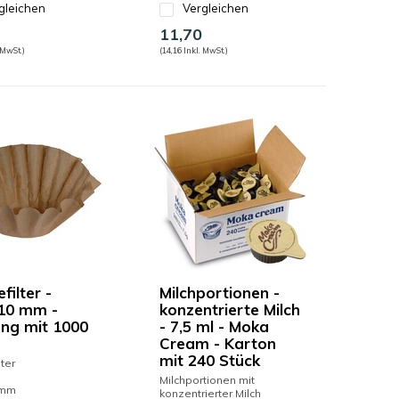
gleichen
Vergleichen
11,70
 MwSt.)
(14,16 Inkl. MwSt.)
filter -
Milchportionen -
10 mm -
konzentrierte Milch
ng mit 1000
- 7,5 ml - Moka
Cream - Karton
mit 240 Stück
ter
Milchportionen mit
0mm
konzentrierter Milch