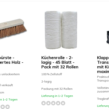
ürste -
Küchenrolle - 2-
Klapp
ertes Holz -
lagig - 45 Blatt -
Trans
Pack mit 32 Rollen
mit Ki
maxim
s unlackiertem
100 % Zellstoff
Praktisc
Transpo
2-lagig
l verkauft
Vollstän
Packung mit 32 Rollen
zusamm
 cm
Lieferung in 1–2 Tagen
Tragkraft:
 in 1–2 Tagen
Lieferun