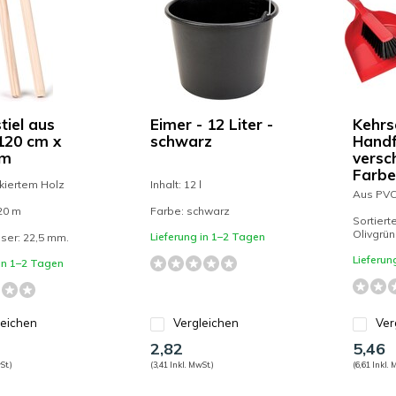
tiel aus
Eimer - 12 Liter -
Kehrs
 120 cm x
schwarz
Handf
mm
versc
Farbe
kiertem Holz
Inhalt: 12 l
Aus PV
20 m
Farbe: schwarz
Sortiert
Olivgrün
Lieferung in 1–2 Tagen
ser: 22,5 mm.
Lieferun
 in 1–2 Tagen
leichen
Vergleichen
Ver
2,82
5,46
St.)
(3,41 Inkl. MwSt.)
(6,61 Inkl. 