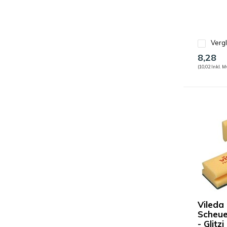
Verg
8,28
(10,02 Inkl. M
Vileda 
Scheu
- Glitz