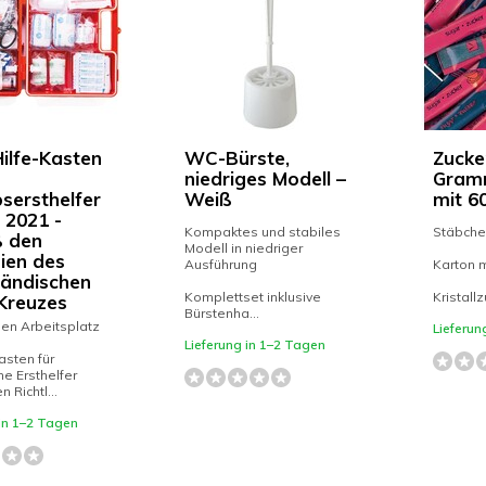
Hilfe-Kasten
WC-Bürste,
Zucker
niedriges Modell –
Gramm
bsersthelfer
Weiß
mit 6
 2021 -
Kompaktes und stabiles
Stäbche
 den
Modell in niedriger
nien des
Ausführung
Karton m
ländischen
Komplettset inklusive
Kristall
Kreuzes
Bürstenha...
den Arbeitsplatz
Lieferun
Lieferung in 1–2 Tagen
sten für
he Ersthelfer
 Richtl...
 in 1–2 Tagen