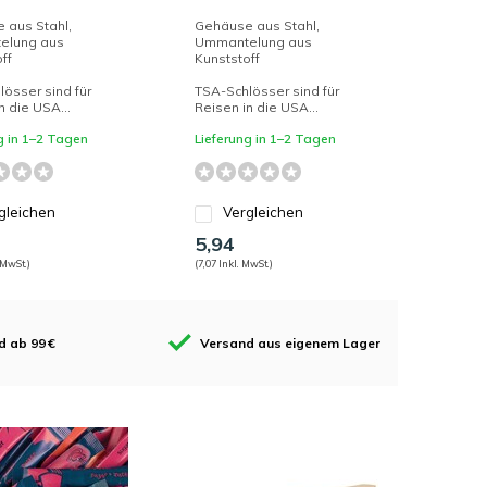
 aus Stahl,
Gehäuse aus Stahl,
elung aus
Ummantelung aus
ff
Kunststoff
össer sind für
TSA-Schlösser sind für
n die USA...
Reisen in die USA...
g in 1–2 Tagen
Lieferung in 1–2 Tagen
gleichen
Vergleichen
5,94
 MwSt.)
(7,07 Inkl. MwSt.)
d ab 99 €
Versand aus eigenem Lager