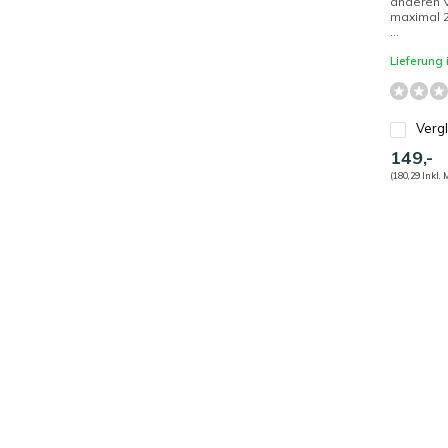
anderen 
maximal 
...
Lieferung
Verg
149,-
(180,29 Inkl. 