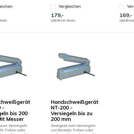
leichen
Vergleichen
Ver
179,-
169,-
MwSt.)
(216,59 Inkl. MwSt.)
(204,49 Inkl
chweißgerät
Handschweißgerät
 -
NT-200 -
geln bis 200
Versiegeln bis zu
it Messer
200 mm
 zum Versiegeln
Geeignet zum Versiegeln
ln, Folien oder
von Beuteln, Folien oder