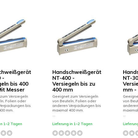
chweißgerät
Handschweißgerät
Hand
 -
NT-400 -
NT-30
geln bis 400
Versiegeln bis zu
Versi
it Messer
400 mm
mm - 
 zum Versiegeln
Geeignet zum Versiegeln
Geeigne
ln, Folien oder
von Beuteln, Folien oder
von Beut
Verpackungen bis
anderen Verpackungen bis
anderen
400 mm.
maximal 400 mm.
maximal
...
...
 in 1–2 Tagen
Lieferung in 1–2 Tagen
Lieferun