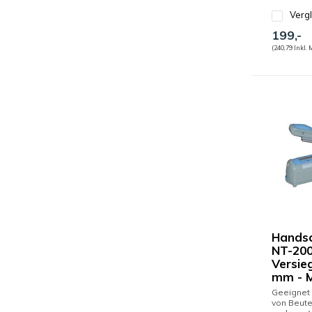
Verg
199,-
(240,79 Inkl. 
Hands
NT-200
Versie
mm - M
Geeignet
von Beute