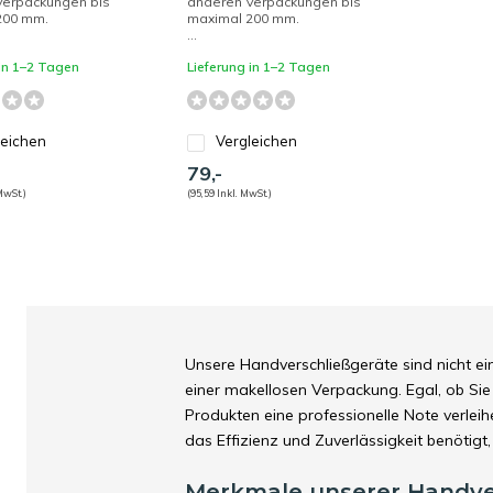
Verpackungen bis
anderen Verpackungen bis
200 mm.
maximal 200 mm.
...
 in 1–2 Tagen
Lieferung in 1–2 Tagen
leichen
Vergleichen
79,-
MwSt.)
(95,59 Inkl. MwSt.)
Unsere Handverschließgeräte sind nicht ei
einer makellosen Verpackung. Egal, ob Sie
Produkten eine professionelle Note verlei
das Effizienz und Zuverlässigkeit benötigt
Merkmale unserer Handve