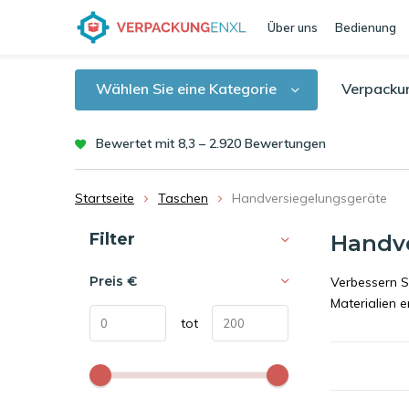
Über uns
Bedienung
Wählen Sie eine Kategorie
Verpacku
Bewertet mit 8,3 – 2.920 Bewertungen
Startseite
Taschen
Handversiegelungsgeräte
Sortieren nach:
Filter
Handve
Preis
€
Verbessern S
Materialien 
tot