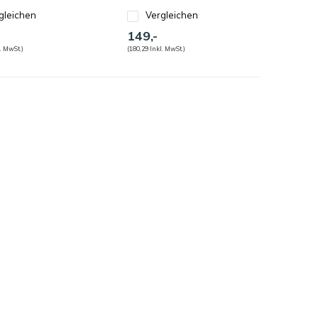
gleichen
Vergleichen
149,-
. MwSt.)
(180,29 Inkl. MwSt.)