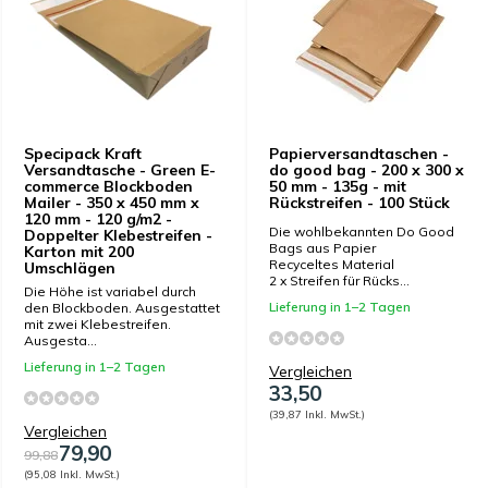
Specipack Kraft
Papierversandtaschen -
Versandtasche - Green E-
do good bag - 200 x 300 x
commerce Blockboden
50 mm - 135g - mit
Mailer - 350 x 450 mm x
Rückstreifen - 100 Stück
120 mm - 120 g/m2 -
Die wohlbekannten Do Good
Doppelter Klebestreifen -
Bags aus Papier
Karton mit 200
Recyceltes Material
Umschlägen
2 x Streifen für Rücks...
Die Höhe ist variabel durch
Lieferung in 1–2 Tagen
den Blockboden. Ausgestattet
mit zwei Klebestreifen.
Ausgesta...
Lieferung in 1–2 Tagen
Vergleichen
33,50
(39,87 Inkl. MwSt.)
Vergleichen
79,90
99,88
(95,08 Inkl. MwSt.)