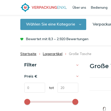
Über uns
Bedienung
Wählen Sie eine Kategorie
Verpacku
Bewertet mit 8,3 – 2.920 Bewertungen
Startseite
Lagerartikel
Große Tasche
Sortieren nach:
Filter
Große
Preis
€
tot