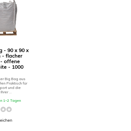
 - 90 x 90 x
 - flacher
- offene
ite - 1000
ker Big Bag aus
len Praktisch für
port und die
hrer ...
 in 1–2 Tagen
leichen