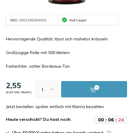
SKU:
8001565084926
Auf Lager
Hervorragende Qualität: lässt sich mühelos kräuseln
Großzügige Rolle mit 500 Metern
Farbechter, satter Bordeaux-Ton
2,55
(3,03 Inkl. MwSt.)
Jetzt bestellen, später einfach mit Klarna bezahlen
0
0
:
0
6
:
2
4
Heute verschickt? Du hast noch:
Über 50.000 Kunden haben uns bereits vertraut