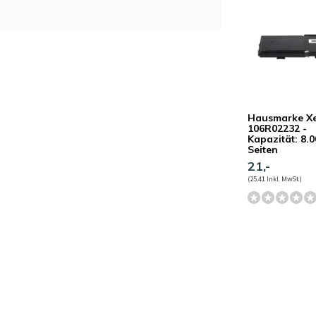
Hausmarke X
106R02232 -
Kapazität: 8.
Seiten
21,-
(25,41 Inkl. MwSt.)