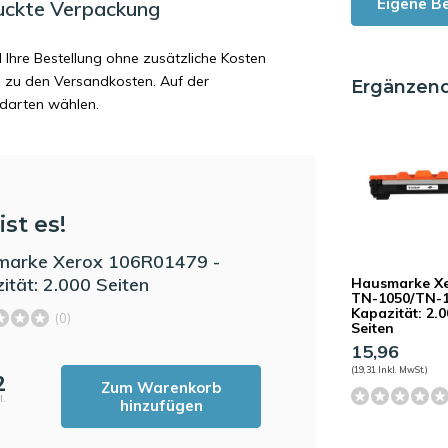
Eigene B
uckte Verpackung
d Ihre Bestellung ohne zusätzliche Kosten
ag zu den Versandkosten. Auf der
Ergänzen
ndarten wählen.
ist es!
marke Xerox 106R01479 -
ität: 2.000 Seiten
Hausmarke X
TN-1050/TN-1
Kapazität: 2.
(0)
Seiten
15,96
(19,31 Inkl. MwSt.)
2
Zum Warenkorb
l.
hinzufügen