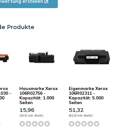
ewertung erstellen
de Produkte
erox
Hausmarke Xerox
Eigenmarke Xerox
030 -
106R02756 -
106R02311 -
000
Kapazität: 1.000
Kapazität: 5.000
Seiten
Seiten
15,96
51,32
(19,31 Inkl. MwSt.)
(62,10 Inkl. MwSt.)