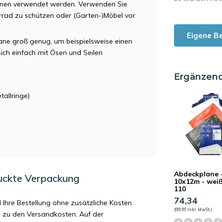
ionen verwendet werden. Verwenden Sie
orrad zu schützen oder (Garten-)Möbel vor
Eigene B
lane groß genug, um beispielsweise einen
ich einfach mit Ösen und Seilen
Ergänzen
tallringe)
Abdeckplane 
uckte Verpackung
10x12m - weiß
110
74,34
d Ihre Bestellung ohne zusätzliche Kosten
(89,95 Inkl. MwSt.)
ag zu den Versandkosten. Auf der