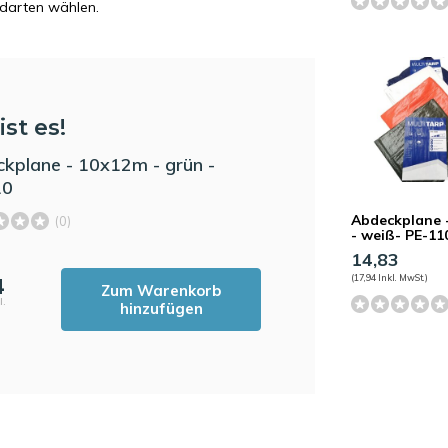
ndarten wählen.
ist es!
kplane - 10x12m - grün -
10
Abdeckplane 
(0)
- weiß- PE-11
14,83
(17,94 Inkl. MwSt.)
4
Zum Warenkorb
l.
hinzufügen