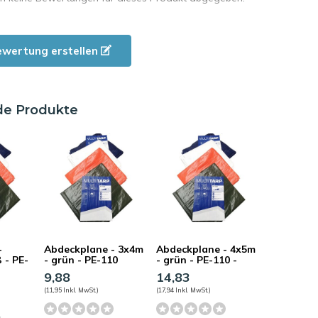
ewertung erstellen
de Produkte
-
Abdeckplane - 3x4m
Abdeckplane - 4x5m
 - PE-
- grün - PE-110
- grün - PE-110 -
9,88
14,83
(11,95 Inkl. MwSt.)
(17,94 Inkl. MwSt.)