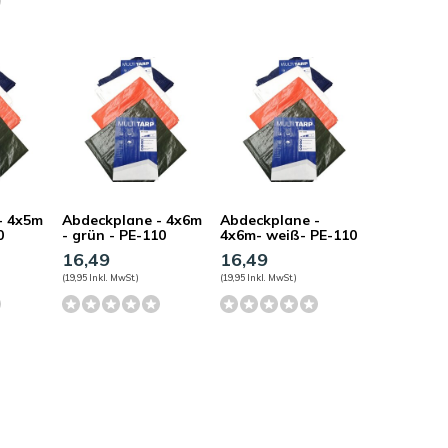
- 4x5m
Abdeckplane - 4x6m
Abdeckplane -
0
- grün - PE-110
4x6m- weiß- PE-110
16,49
16,49
(19,95 Inkl. MwSt.)
(19,95 Inkl. MwSt.)