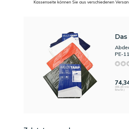
Kassenseite können Sie aus verschiedenen Versa
Das 
Abdec
PE-1
74,3
(88,46 Ink
MwSt.)