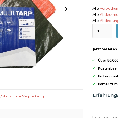
Alle
Verpackun
Alle
Abdeckmat
Alle
Abdeckun
Jetzt bestelle
Über 50.00
Kostenlose
Ihr Logo a
Immer zum 
Erfahrung
 / Bedruckte Verpackung
Es wurden noc