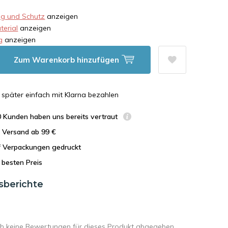
g und Schutz
anzeigen
erial
anzeigen
g
anzeigen
Zum Warenkorb hinzufügen
n, später einfach mit Klarna bezahlen
0 Kunden haben uns bereits vertraut
r Versand ab 99 €
uf Verpackungen gedruckt
besten Preis
sberichte
h keine Bewertungen für dieses Produkt abgegeben.