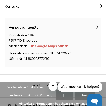
Kontakt
VerpackungenXL
Marssteden 104
7547 TD Enschede
Niederlande
In Google Maps öffnen
Handelskammernummer (NL): 74720279
USt-IdNr: NL860003772B01
AGB
RSS feed
Sitemap
Wir benutzen Cookies nur für interne Zwecke um den Webshop zu
verbessern. Ist das in Ordnung?
Ja
Nein
Für weitere Informationen beachten Sie bitte unsere
© 2026 - Powered by
Lightspeed
- Theme by
DMWS.nl