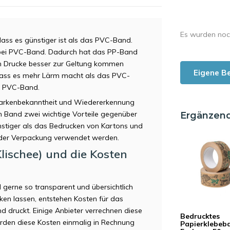
Es wurden noc
ass es günstiger ist als das PVC-Band.
ls bei PVC-Band. Dadurch hat das PP-Band
rch Drucke besser zur Geltung kommen
Eigene B
 dass es mehr Lärm macht als das PVC-
ei PVC-Band.
Markenbekanntheit und Wiedererkennung
n Band zwei wichtige Vorteile gegenüber
Ergänzen
ünstiger als das Bedrucken von Kartons und
der Verpackung verwendet werden.
lischee) und die Kosten
 gerne so transparent und übersichtlich
en lassen, entstehen Kosten für das
d druckt. Einige Anbieter verrechnen diese
Bedrucktes
rden diese Kosten einmalig in Rechnung
Papierklebeba