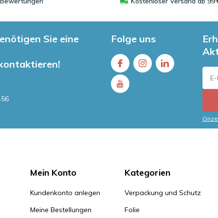
0 Bewertungen
Kostenloser Versand ab 99 
enötigen Sie eine
Folge uns
Erh
Ak
 kontaktieren!
456
Onze 
Mein Konto
Kategorien
Kundenkonto anlegen
Verpackung und Schutz
Meine Bestellungen
Folie