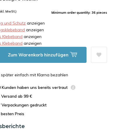
nkl. MwSt.)
Minimum order quantity: 36 pieces
g und Schutz
anzeigen
ngsklebeband
anzeigen
s Klebeband
anzeigen
s Klebeband
anzeigen
Zum Warenkorb hinzufügen
n, später einfach mit Klarna bezahlen
0 Kunden haben uns bereits vertraut
r Versand ab 99 €
uf Verpackungen gedruckt
besten Preis
sberichte