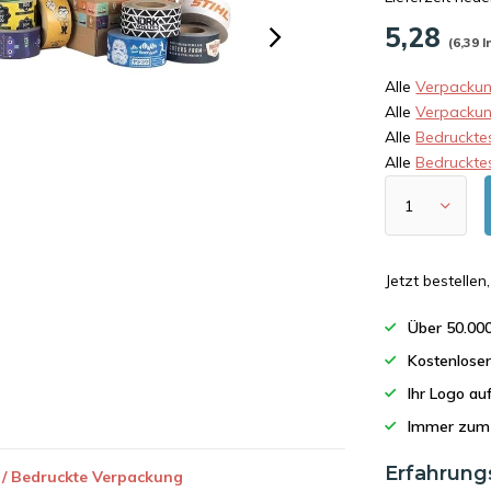
5,28
(6,39 I
Alle
Verpackun
Alle
Verpacku
Alle
Bedruckte
Alle
Bedruckte
Jetzt bestelle
Über 50.00
Kostenlose
Ihr Logo a
Immer zum 
Erfahrung
 / Bedruckte Verpackung