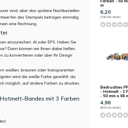
Farben - 50 m
m
eurer sind, aber das spätere Nachbestellen
6,20
 Entwerfen des Stempels betragen einmalig
(7,50 Inkl. MwSt.)
inein eine Rechnung.
tei
ypen einzureichen: AI oder EPS. Haben Sie
gbar? Dann können wir Ihnen dabei helfen.
en zu konvertieren oder über Ihr Design
em weißen, braunen oder transparenten
igsten wird die weiße Farbe gewählt, da
ch möglich, auf andere Farben zu drucken.
Bedrucktes P
- Hotmelt - 2
- 50 mm x 66 
 Hotmelt-Bandes mit 3 Farben
4,98
(6,03 Inkl. MwSt.)
er)