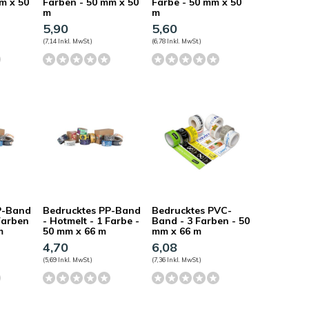
m x 50
Farben - 50 mm x 50
Farbe - 50 mm x 50
m
m
5,90
5,60
(7,14 Inkl. MwSt.)
(6,78 Inkl. MwSt.)
P-Band
Bedrucktes PP-Band
Bedrucktes PVC-
 Farben
- Hotmelt - 1 Farbe -
Band - 3 Farben - 50
m
50 mm x 66 m
mm x 66 m
4,70
6,08
(5,69 Inkl. MwSt.)
(7,36 Inkl. MwSt.)