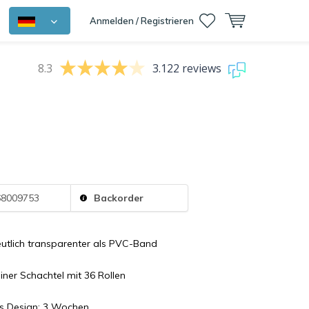
Anmelden / Registrieren
8.3
3.122 reviews
8009753
Backorder
eutlich transparenter als PVC-Band
einer Schachtel mit 36 Rollen
es Design: 3 Wochen