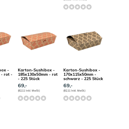
box -
Karton-Sushibox -
Karton-Sushibox -
 rot -
185x130x50mm - rot
170x115x50mm -
- 225 Stück
schwarz - 225 Stück
69,-
69,-
(82,11 Inkl. MwSt.)
(82,11 Inkl. MwSt.)