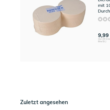
mit 1
Durc
9,99
(12,09 Ink
MwSt.)
Zuletzt angesehen