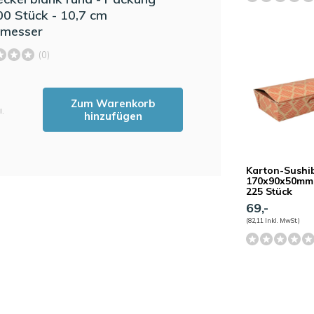
00 Stück - 10,7 cm
hmesser
(0)
Zum Warenkorb
l.
hinzufügen
Karton-Sushi
170x90x50mm -
225 Stück
69,-
(82,11 Inkl. MwSt.)