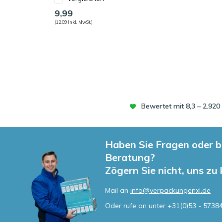
9,99
(12,09 Inkl. MwSt.)
Bewertet mit 8,3 – 2.92
Haben Sie Fragen oder b
Beratung?
Zögern Sie nicht, uns zu
Mail an
info@verpackungenxl.de
Oder rufe an unter
+31(0)53 - 5738