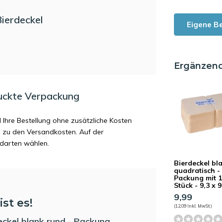
Bierdeckel
Eigene B
Ergänzen
uckte Verpackung
d Ihre Bestellung ohne zusätzliche Kosten
ag zu den Versandkosten. Auf der
ndarten wählen.
Bierdeckel bl
quadratisch -
Packung mit 
Stück - 9,3 x 
9,99
ist es!
(12,09 Inkl. MwSt.)
eckel blank rund - Packung