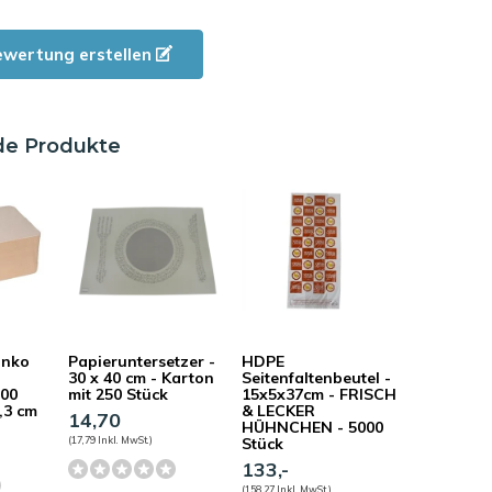
ewertung erstellen
de Produkte
anko
Papieruntersetzer -
HDPE
30 x 40 cm - Karton
Seitenfaltenbeutel -
100
mit 250 Stück
15x5x37cm - FRISCH
9,3 cm
& LECKER
14,70
HÜHNCHEN - 5000
(17,79 Inkl. MwSt.)
Stück
133,-
(158,27 Inkl. MwSt.)