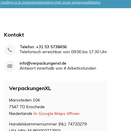
mailing is in overeenstemming met onze privacyverklaring
Kontakt
Telefon: +31 53 5738456
Telefonisch erreichbar von 09:00 bis 17:30 Uhr
info@verpackungenxl.de
Antwort innerhalb von 4 Arbeitsstunden
VerpackungenXL
Marssteden 104
7547 TD Enschede
Niederlande
In Google Maps öffnen
Handelskammernummer (NL): 74720279
USt-IdNr: NL860003772B01