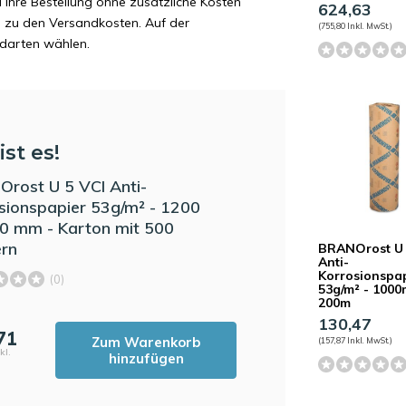
d Ihre Bestellung ohne zusätzliche Kosten
624,63
ag zu den Versandkosten. Auf der
(755,80 Inkl. MwSt.)
ndarten wählen.
ist es!
rost U 5 VCI Anti-
sionspapier 53g/m² - 1200
0 mm - Karton mit 500
ern
BRANOrost U 
Anti-
Korrosionspa
(0)
53g/m² - 100
200m
130,47
71
Zum Warenkorb
(157,87 Inkl. MwSt.)
kl.
hinzufügen