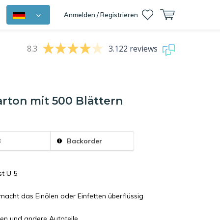
Anmelden / Registrieren
8.3
3.122 reviews
rton mit 500 Blättern
8
Backorder
t U 5
macht das Einölen oder Einfetten überflüssig
ren und andere Autoteile