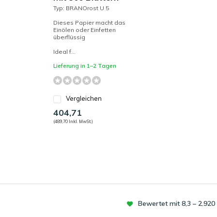
Typ: BRANOrost U 5
Dieses Papier macht das
Einölen oder Einfetten
überflüssig
Ideal f...
Lieferung in 1–2 Tagen
Vergleichen
404,71
(489,70 Inkl. MwSt.)
Bewertet mit 8,3 – 2.92