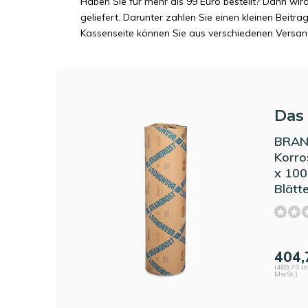
Haben Sie für mehr als 99 Euro bestellt? Dann wir
geliefert. Darunter zahlen Sie einen kleinen Beitr
Kassenseite können Sie aus verschiedenen Versa
Das 
BRANO
Korro
x 100
Blätt
404,
(489,70 In
MwSt.)