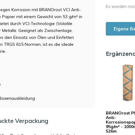
Es wurden noc
gegen Korrosion mit BRANOrost VCI Anti-
e Papier mit einem Gewicht von 53 g/m² in
tet durch VCI-Technologie (Volatile
Eigene B
r Metalle. Geeignet als Zwischenlage,
s den Einsatz von Ölen und Einfetten
en TRGS 615 Normen, ist es die ideale
ie.
Ergänzen
)
Boxenauskleidung
BRANOrost PU
Anti-
uckte Verpackung
Korrosionspa
95g/m² - 100
526m