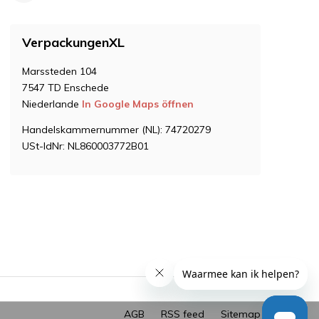
VerpackungenXL
Marssteden 104
7547 TD Enschede
Niederlande
In Google Maps öffnen
Handelskammernummer (NL): 74720279
USt-IdNr: NL860003772B01
AGB
RSS feed
Sitemap