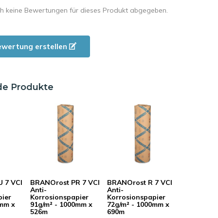
h keine Bewertungen für dieses Produkt abgegeben.
ewertung erstellen
de Produkte
 7 VCI
BRANOrost PR 7 VCI
BRANOrost R 7 VCI
Anti-
Anti-
pier
Korrosionspapier
Korrosionspapier
0mm x
91g/m² - 1000mm x
72g/m² - 1000mm x
526m
690m