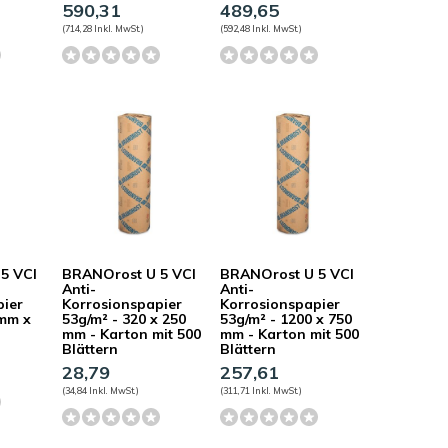
590,31
489,65
(714,28 Inkl. MwSt.)
(592,48 Inkl. MwSt.)
5 VCI
BRANOrost U 5 VCI
BRANOrost U 5 VCI
Anti-
Anti-
pier
Korrosionspapier
Korrosionspapier
0mm x
53g/m² - 320 x 250
53g/m² - 1200 x 750
mm - Karton mit 500
mm - Karton mit 500
Blättern
Blättern
28,79
257,61
(34,84 Inkl. MwSt.)
(311,71 Inkl. MwSt.)