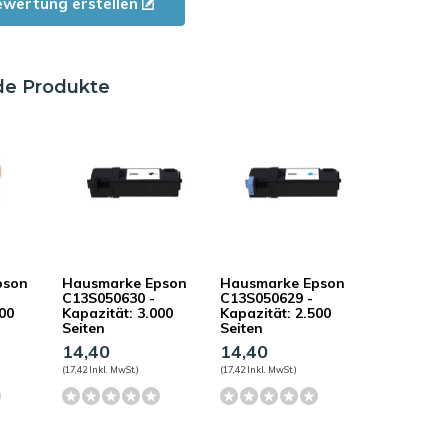
ewertung erstellen
de Produkte
pson
Hausmarke Epson
Hausmarke Epson
C13S050630 -
C13S050629 -
500
Kapazität: 3.000
Kapazität: 2.500
Seiten
Seiten
14,40
14,40
(17,42 Inkl. MwSt.)
(17,42 Inkl. MwSt.)