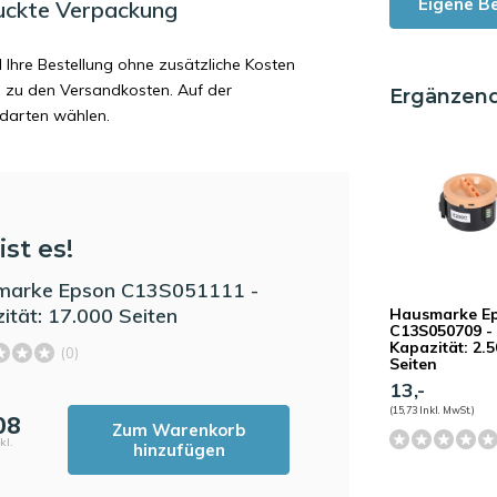
Eigene B
uckte Verpackung
d Ihre Bestellung ohne zusätzliche Kosten
ag zu den Versandkosten. Auf der
Ergänzen
ndarten wählen.
ist es!
marke Epson C13S051111 -
ität: 17.000 Seiten
Hausmarke E
C13S050709 -
Kapazität: 2.
(0)
Seiten
13,-
(15,73 Inkl. MwSt.)
08
Zum Warenkorb
kl.
hinzufügen