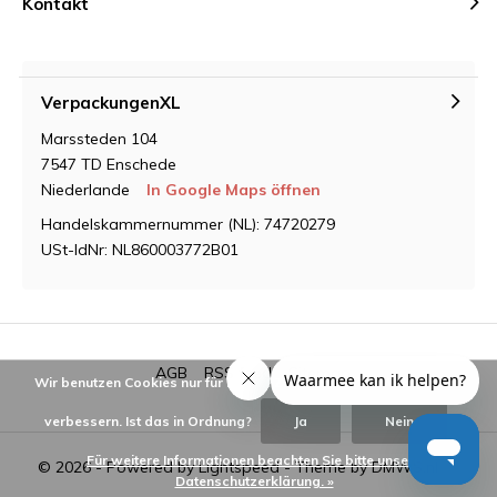
Kontakt
VerpackungenXL
Marssteden 104
7547 TD Enschede
Niederlande
In Google Maps öffnen
Handelskammernummer (NL): 74720279
USt-IdNr: NL860003772B01
AGB
RSS feed
Sitemap
Wir benutzen Cookies nur für interne Zwecke um den Webshop zu
verbessern. Ist das in Ordnung?
Ja
Nein
Für weitere Informationen beachten Sie bitte unsere
© 2026 - Powered by
Lightspeed
- Theme by
DMWS.nl
Datenschutzerklärung. »