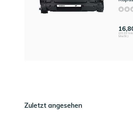
16,8
(20,33 Ink
MwSt.)
Zuletzt angesehen