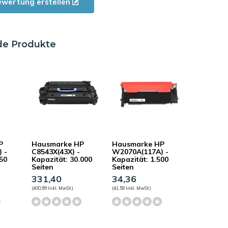
ewertung erstellen
de Produkte
P
Hausmarke HP
Hausmarke HP
 -
C8543X(43X) -
W2070A(117A) -
050
Kapazität: 30.000
Kapazität: 1.500
Seiten
Seiten
331,40
34,36
(400,99 Inkl. MwSt.)
(41,58 Inkl. MwSt.)