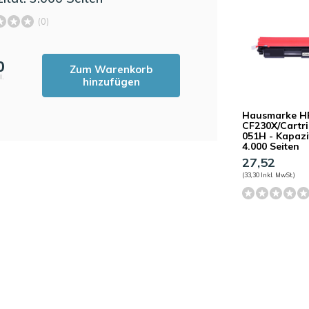
(0)
0
Zum Warenkorb
l.
hinzufügen
Hausmarke H
CF230X/Cartr
051H - Kapazi
4.000 Seiten
27,52
(33,30 Inkl. MwSt.)