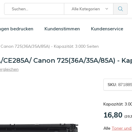
Alle Kategorien
ngen bedrucken
Kundenstimmen
Kundenservice
non 725(36A/35A/85A) - Kapazität: 3.000 Seiten
285A/ Canon 725(36A/35A/85A) - Kapa
ergleichen
SKU:
871889
Kapazität: 3.0
16,80
(20,
Alle
Toner und