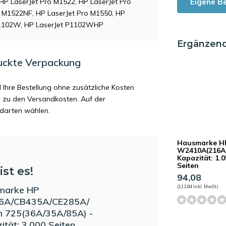
Eigene B
HP LaserJet Pro M1522, HP LaserJet Pro
o M1522NF, HP LaserJet Pro M1550, HP
 P1102W, HP LaserJet P1102WHP
Ergänzen
uckte Verpackung
d Ihre Bestellung ohne zusätzliche Kosten
ag zu den Versandkosten. Auf der
ndarten wählen.
Hausmarke H
W2410A(216A)
Kapazität: 1.
Seiten
ist es!
94,08
(113,84 Inkl. MwSt.)
marke HP
6A/CB435A/CE285A/
 725(36A/35A/85A) -
ität: 3.000 Seiten