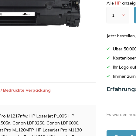
Alle
HP
anzeig
Jetzt bestelle
Über 50.00
Kostenlose
Ihr Logo a
Immer zum 
Erfahrung
 / Bedruckte Verpackung
Es wurden noc
 Pro M1217nfw, HP LaserJet P1005, HP
 P1505n, Canon LBP3250, Canon LBP6000,
et Pro M1120MFP, HP LaserJet Pro M1130,