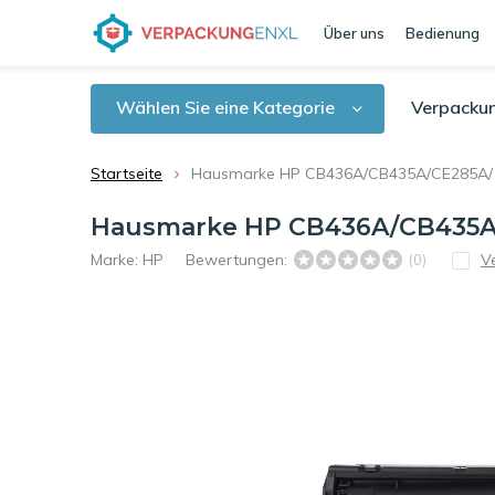
Über uns
Bedienung
Wählen Sie eine Kategorie
Verpacku
Startseite
Hausmarke HP CB436A/CB435A/CE285A/ Ca
Hausmarke HP CB436A/CB435A/CE
Marke:
HP
Bewertungen:
V
(0)