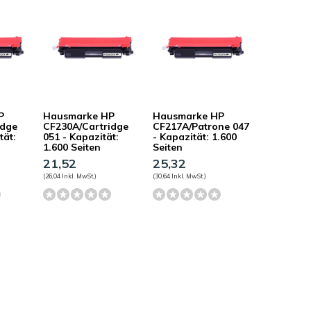
P
Hausmarke HP
Hausmarke HP
idge
CF230A/Cartridge
CF217A/Patrone 047
tät:
051 - Kapazität:
- Kapazität: 1.600
1.600 Seiten
Seiten
21,52
25,32
(26,04 Inkl. MwSt.)
(30,64 Inkl. MwSt.)