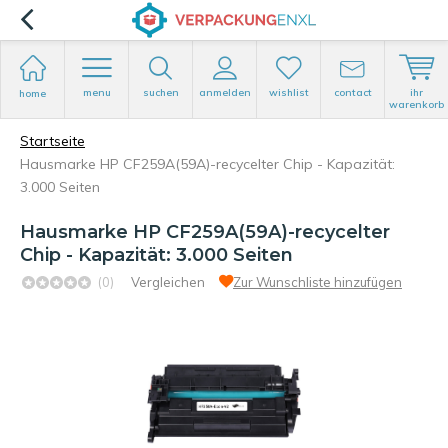
menu
suchen
anmelden
wishlist
contact
ihr
home
warenkorb
Startseite
Hausmarke HP CF259A(59A)-recycelter Chip - Kapazität:
3.000 Seiten
Hausmarke HP CF259A(59A)-recycelter
Chip - Kapazität: 3.000 Seiten
(0)
Vergleichen
Zur Wunschliste hinzufügen