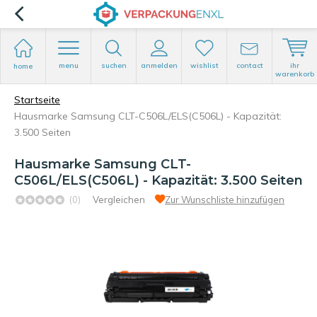
menu
suchen
anmelden
wishlist
contact
ihr
home
warenkorb
Startseite
Hausmarke Samsung CLT-C506L/ELS(C506L) - Kapazität:
3.500 Seiten
Hausmarke Samsung CLT-
C506L/ELS(C506L) - Kapazität: 3.500 Seiten
(0)
Vergleichen
Zur Wunschliste hinzufügen