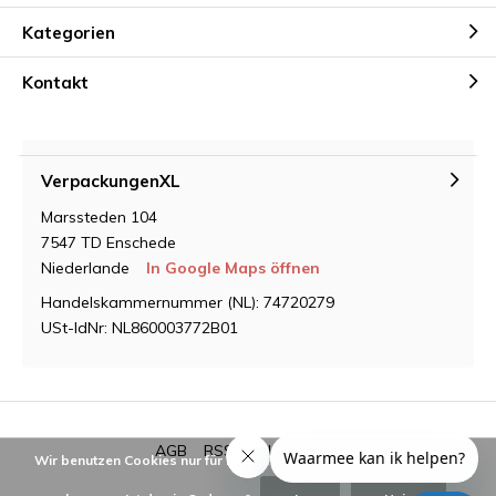
Kategorien
Kontakt
VerpackungenXL
Marssteden 104
7547 TD Enschede
Niederlande
In Google Maps öffnen
Handelskammernummer (NL): 74720279
USt-IdNr: NL860003772B01
AGB
RSS feed
Sitemap
Wir benutzen Cookies nur für interne Zwecke um den Webshop zu