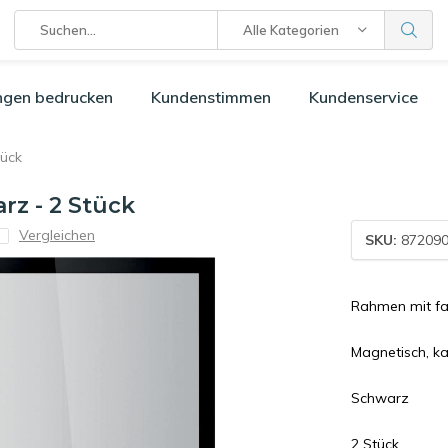
Alle Kategorien
ngen bedrucken
Kundenstimmen
Kundenservice
tück
rz - 2 Stück
Vergleichen
SKU:
872090
Rahmen mit f
Magnetisch, k
Schwarz
2 Stück