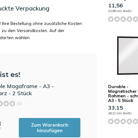
11,56
uckte Verpackung
(13,99 Inkl. MwSt.)
d Ihre Bestellung ohne zusätzliche Kosten
ag zu den Versandkosten. Auf der
ndarten wählen.
ist es!
le Magaframe - A3 -
Durable -
Magnetischer
rz - 2 Stück
Rahmen - sch
A3 - 5 Stück
(0)
33,15
(40,11 Inkl. MwSt.)
3
Zum Warenkorb
l.
hinzufügen