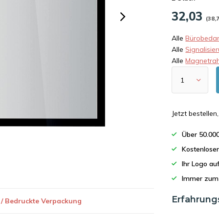
32,03
(38,
Alle
Bürobedar
Alle
Signalisie
Alle
Magnetra
Jetzt bestelle
Über 50.00
Kostenlose
Ihr Logo a
Immer zum 
Erfahrung
 / Bedruckte Verpackung