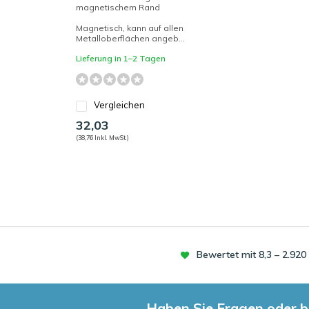
magnetischem Rand
Magnetisch, kann auf allen
Metalloberflächen angeb...
Lieferung in 1–2 Tagen
Vergleichen
32,03
(38,76 Inkl. MwSt.)
Bewertet mit 8,3 – 2.92
Haben Sie Fragen oder b