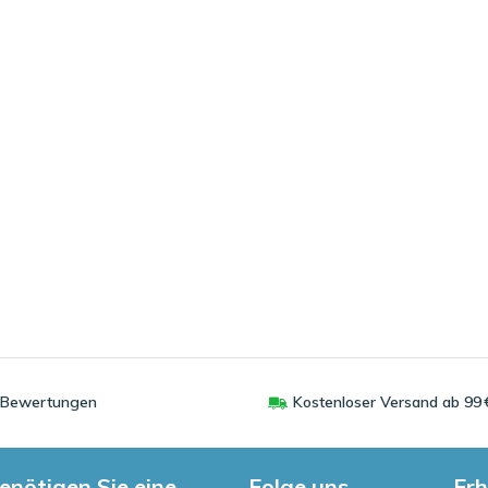
0 Bewertungen
Kostenloser Versand ab 99 
enötigen Sie eine
Folge uns
Erh