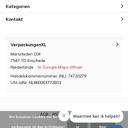
Kategorien
Kontakt
VerpackungenXL
Marssteden 104
7547 TD Enschede
Niederlande
In Google Maps öffnen
Handelskammernummer (NL): 74720279
USt-IdNr: NL860003772B01
AGB
RSS feed
Sitemap
Wir benutzen Cookies nur für interne Zwecke um den Webshop zu
verbessern. Ist das in Ordnung?
Ja
Nein